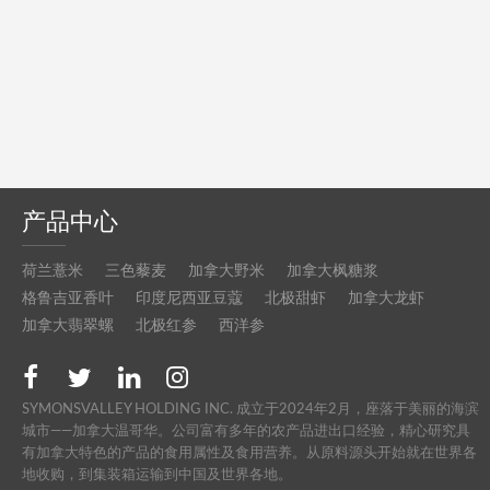
产品中心
荷兰薏米
三色藜麦
加拿大野米
加拿大枫糖浆
格鲁吉亚香叶
印度尼西亚豆蔻
北极甜虾
加拿大龙虾
加拿大翡翠螺
北极红参
西洋参
SYMONSVALLEY HOLDING INC. 成立于2024年2月，座落于美丽的海滨
城市——加拿大温哥华。公司富有多年的农产品进出口经验，精心研究具
有加拿大特色的产品的食用属性及食用营养。从原料源头开始就在世界各
地收购，到集装箱运输到中国及世界各地。