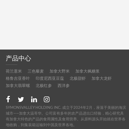
产品中心
荷兰薏米
三色藜麦
加拿大野米
加拿大枫糖浆
格鲁吉亚香叶
印度尼西亚豆蔻
北极甜虾
加拿大龙虾
加拿大翡翠螺
北极红参
西洋参
SYMONSVALLEY HOLDING INC. 成立于2024年2月，座落于美丽的海滨
城市——加拿大温哥华。公司富有多年的农产品进出口经验，精心研究具
有加拿大特色的产品的食用属性及食用营养。从原料源头开始就在世界各
地收购，到集装箱运输到中国及世界各地。