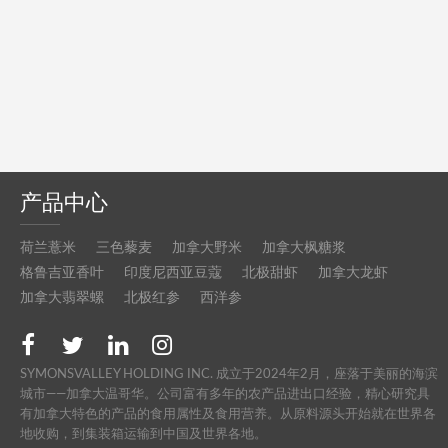
产品中心
荷兰薏米
三色藜麦
加拿大野米
加拿大枫糖浆
格鲁吉亚香叶
印度尼西亚豆蔻
北极甜虾
加拿大龙虾
加拿大翡翠螺
北极红参
西洋参
SYMONSVALLEY HOLDING INC. 成立于2024年2月，座落于美丽的海滨
城市——加拿大温哥华。公司富有多年的农产品进出口经验，精心研究具
有加拿大特色的产品的食用属性及食用营养。从原料源头开始就在世界各
地收购，到集装箱运输到中国及世界各地。