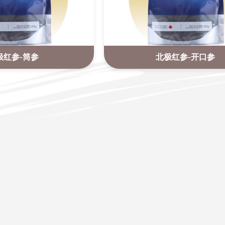
极红参-筒参
北极红参-开口参