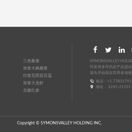
三色藜麦
SYMONSVALLEY H
司富有多年的农产品进
加拿大枫糖浆
源头开始就在世界各地
印度尼西亚豆蔻
电话：+1 77831791
加拿大龙虾
地址： 3245-21331 Gor
北极红参
Copyright © SYMONSVALLEY HOLDING INC.