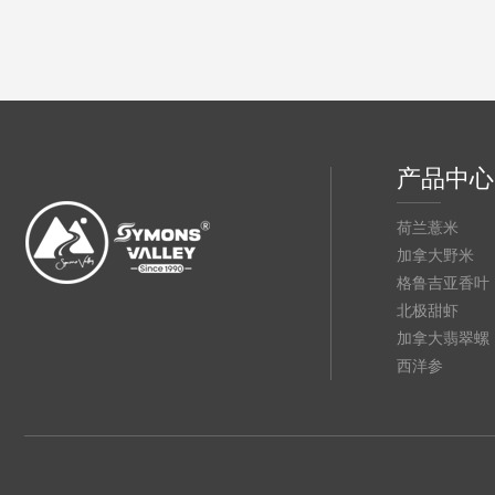
产品中心
荷兰薏米
加拿大野米
格鲁吉亚香叶
北极甜虾
加拿大翡翠螺
西洋参