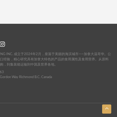
OLDING INC. 成立于2024年2月，座落于美丽的海滨城市——加拿大温哥华。公
出口经验，精心研究具有加拿大特色的产品的食用属性及食用营养。从原料
收购，到集装箱运输到中国及世界各地。
63
don Way Richmond B.c. Canada