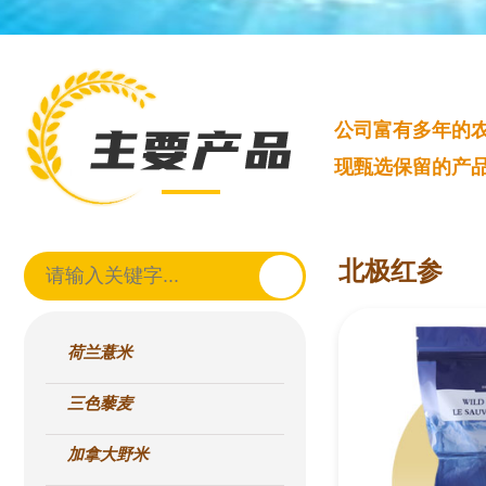
公司富有多年的
现甄选保留的产
北极红参
荷兰薏米
三色藜麦
加拿大野米