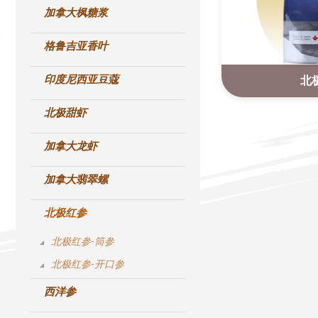
加拿大枫糖浆
格鲁吉亚香叶
印度尼西亚豆蔻
北
北极甜虾
加拿大龙虾
加拿大翡翠螺
北极红参
北极红参-筒参
北极红参-开口参
西洋参