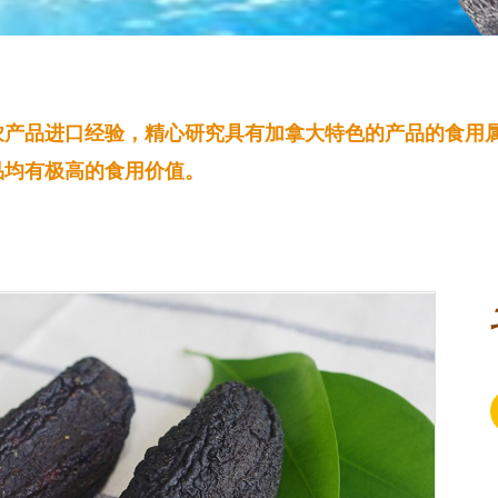
农产品进口经验，精心研究具有加拿大特色的产品的食用
品均有极高的食用价值。