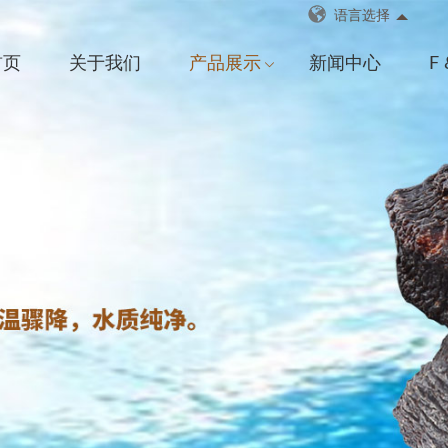
语言选择
首页
关于我们
产品展示
新闻中心
F 