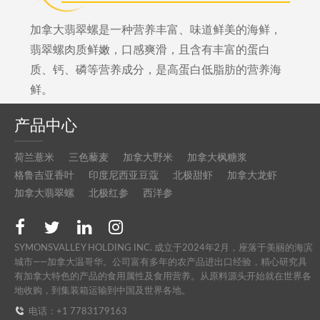
加拿大翡翠螺是一种营养丰富、味道鲜美的海鲜，
翡翠螺肉质鲜嫩，口感爽滑，且含有丰富的蛋白
质、钙、磷等营养成分，是高蛋白低脂肪的营养海
鲜。
产品中心
荷兰薏米
三色藜麦
加拿大野米
加拿大枫糖浆
格鲁吉亚香叶
印度尼西亚豆蔻
北极甜虾
加拿大龙虾
加拿大翡翠螺
北极红参
西洋参
SYMONSVALLEY HOLDING INC. 成立于2024年2月，座落于美丽的海滨
城市——加拿大温哥华。公司富有多年的农产品进出口经验，精心研究具
有加拿大特色的产品的食用属性及食用营养。从原料源头开始就在世界各
地收购，到集装箱运输到中国及世界各地。
电话：+1 7783179163